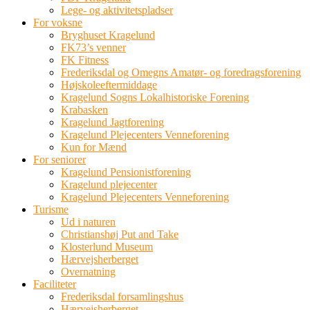
Lege- og aktivitetspladser
For voksne
Bryghuset Kragelund
FK73’s venner
FK Fitness
Frederiksdal og Omegns Amatør- og foredragsforening
Højskoleeftermiddage
Kragelund Sogns Lokalhistoriske Forening
Krabasken
Kragelund Jagtforening
Kragelund Plejecenters Venneforening
Kun for Mænd
For seniorer
Kragelund Pensionistforening
Kragelund plejecenter
Kragelund Plejecenters Venneforening
Turisme
Ud i naturen
Christianshøj Put and Take
Klosterlund Museum
Hærvejsherberget
Overnatning
Faciliteter
Frederiksdal forsamlingshus
Hærvejsherberget