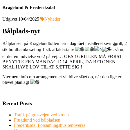
Kragelund & Frederiksdal
Udgivet 10/04/2025
Nyheder
Bålplads-nyt
Bålpladsen på Kragelundtoften har i dag fået installeret swinggrill, 2
stk bordbænkesæt og 1 stk affaldsstativ
.. så nu
er der en indvielse vol2 på vej … OBS ! GRILLEN MÅ FØRST
BENYTTE FRA MANDAG D.14. APRIL, DA BETONEN
SKAL HAVE LOV TIL AT SÆTTE SIG !
Nærmere
info om arrangementet vil blive slået op, når den lige er
blevet planlagt
Recent Posts
Trafik på grusvejen ved kroen
Frugtlund ved bålpladsen
Frederiksdal Forsamlingshus renoveres