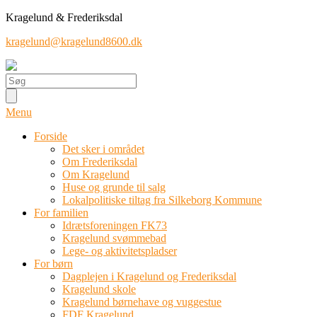
Kragelund & Frederiksdal
kragelund@kragelund8600.dk
Menu
Forside
Det sker i området
Om Frederiksdal
Om Kragelund
Huse og grunde til salg
Lokalpolitiske tiltag fra Silkeborg Kommune
For familien
Idrætsforeningen FK73
Kragelund svømmebad
Lege- og aktivitetspladser
For børn
Dagplejen i Kragelund og Frederiksdal
Kragelund skole
Kragelund børnehave og vuggestue
FDF Kragelund