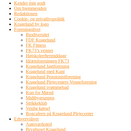
Kender mig godt
Om hjemmesiden
Redaktionen
Cookie- og privatlivspolitik
Kragelund by logo
Foreningslivet
Biodiversitet
FDF Kragelund
FK Fitness
FK73’s venner
Højskoleeftermiddage
Idrætsforeningen FK73
Kragelund Jagtforening
Kragelund med Kant
Kragelund Pensionistforening
Kragelund Plejecenters Venneforening
Kragelund svømmebad
Kun for Mænd
Midtbygruppen
Strikkeklub
Venlig kørsel
Bogcafeen på Kragelund Plejecenter
Erhvervslivet
Autoværksted
Bryghuset Kragelund