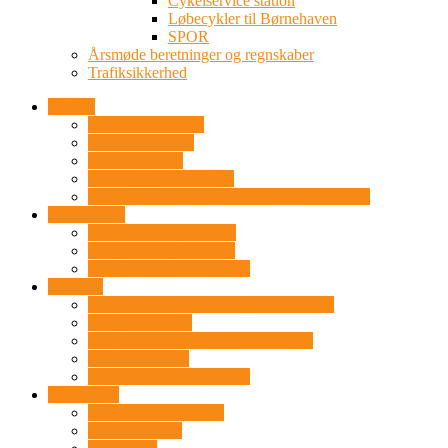
Cykelservice station
Løbecykler til Børnehaven
SPOR
Årsmøde beretninger og regnskaber
Trafiksikkerhed
Forside
Det sker i området
Om Frederiksdal
Om Kragelund
Huse og grunde til salg
Lokalpolitiske tiltag fra Silkeborg Kommune
For familien
Idrætsforeningen FK73
Kragelund svømmebad
Lege- og aktivitetspladser
For børn
Dagplejen i Kragelund og Frederiksdal
Kragelund skole
Kragelund børnehave og vuggestue
FDF Kragelund
Lege- og aktivitetspladser
For voksne
Bryghuset Kragelund
FK73’s venner