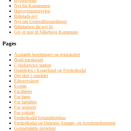
Byfornyelse
Nyt fra Kommunen
Hærvejsmotorvejen
Bålplads-nyt
Nyt om Generalforsamlinger
Bålpladsen får nyt liv
Giv et praj til Silkeborg Kommune
Pages
Årsmøde beretninger og regnskaber
Bord-bænkesæt
Cykelservice station
Dagplejen i Kragelund og Frederiksdal
Det sker i området
Erhvervslivet
Events
Faciliteter
For børn
For familien
For seniorer
For voksne
Frederiksdal forsamlingshus
Frederiksdal og Omegns Amatør- og foredragsforening
Gennemførte projekter