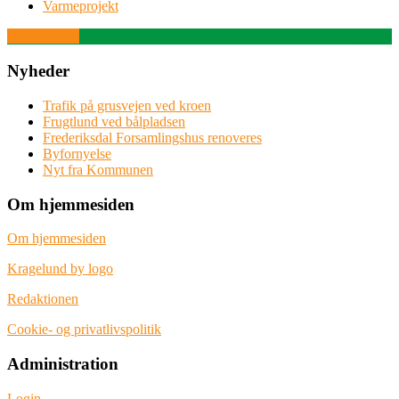
Varmeprojekt
Ugens tilbud
Nyheder
Trafik på grusvejen ved kroen
Frugtlund ved bålpladsen
Frederiksdal Forsamlingshus renoveres
Byfornyelse
Nyt fra Kommunen
Om hjemmesiden
Om hjemmesiden
Kragelund by logo
Redaktionen
Cookie- og privatlivspolitik
Administration
Login