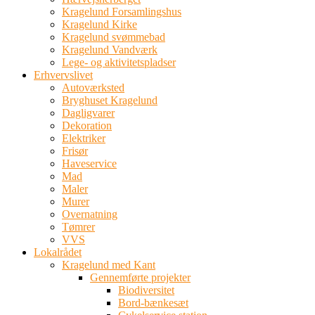
Kragelund Forsamlingshus
Kragelund Kirke
Kragelund svømmebad
Kragelund Vandværk
Lege- og aktivitetspladser
Erhvervslivet
Autoværksted
Bryghuset Kragelund
Dagligvarer
Dekoration
Elektriker
Frisør
Haveservice
Mad
Maler
Murer
Overnatning
Tømrer
VVS
Lokalrådet
Kragelund med Kant
Gennemførte projekter
Biodiversitet
Bord-bænkesæt