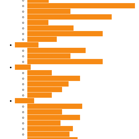
FK Fitness
Frederiksdal og Omegns Amatør- og foredragsforening
Højskoleeftermiddage
Kragelund Sogns Lokalhistoriske Forening
Krabasken
Kragelund Jagtforening
Kragelund Plejecenters Venneforening
Kun for Mænd
For seniorer
Kragelund Pensionistforening
Kragelund plejecenter
Kragelund Plejecenters Venneforening
Turisme
Ud i naturen
Christianshøj Put and Take
Klosterlund Museum
Hærvejsherberget
Overnatning
Faciliteter
Frederiksdal forsamlingshus
Hærvejsherberget
Kragelund Forsamlingshus
Kragelund Kirke
Kragelund svømmebad
Kragelund Vandværk