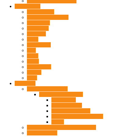
Lege- og aktivitetspladser
Erhvervslivet
Autoværksted
Bryghuset Kragelund
Dagligvarer
Dekoration
Elektriker
Frisør
Haveservice
Mad
Maler
Murer
Overnatning
Tømrer
VVS
Lokalrådet
Kragelund med Kant
Gennemførte projekter
Biodiversitet
Bord-bænkesæt
Cykelservice station
Løbecykler til Børnehaven
SPOR
Årsmøde beretninger og regnskaber
Trafiksikkerhed