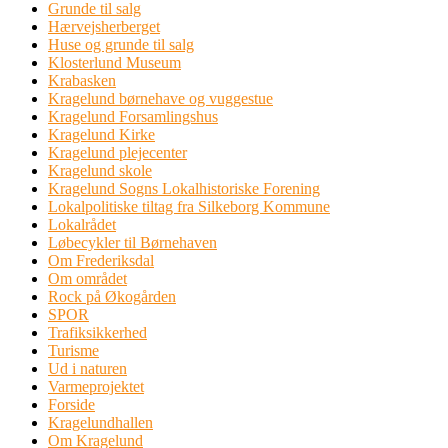
Grunde til salg
Hærvejsherberget
Huse og grunde til salg
Klosterlund Museum
Krabasken
Kragelund børnehave og vuggestue
Kragelund Forsamlingshus
Kragelund Kirke
Kragelund plejecenter
Kragelund skole
Kragelund Sogns Lokalhistoriske Forening
Lokalpolitiske tiltag fra Silkeborg Kommune
Lokalrådet
Løbecykler til Børnehaven
Om Frederiksdal
Om området
Rock på Økogården
SPOR
Trafiksikkerhed
Turisme
Ud i naturen
Varmeprojektet
Forside
Kragelundhallen
Om Kragelund