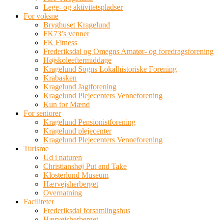
Lege- og aktivitetspladser
For voksne
Bryghuset Kragelund
FK73’s venner
FK Fitness
Frederiksdal og Omegns Amatør- og foredragsforening
Højskoleeftermiddage
Kragelund Sogns Lokalhistoriske Forening
Krabasken
Kragelund Jagtforening
Kragelund Plejecenters Venneforening
Kun for Mænd
For seniorer
Kragelund Pensionistforening
Kragelund plejecenter
Kragelund Plejecenters Venneforening
Turisme
Ud i naturen
Christianshøj Put and Take
Klosterlund Museum
Hærvejsherberget
Overnatning
Faciliteter
Frederiksdal forsamlingshus
Hærvejsherberget