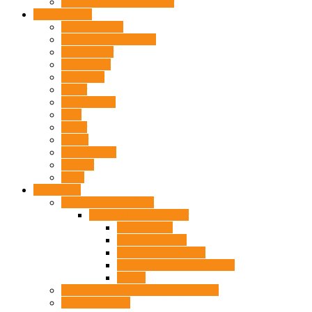
Lege- og aktivitetspladser
Erhvervslivet
Autoværksted
Bryghuset Kragelund
Dagligvarer
Dekoration
Elektriker
Frisør
Haveservice
Mad
Maler
Murer
Overnatning
Tømrer
VVS
Lokalrådet
Kragelund med Kant
Gennemførte projekter
Biodiversitet
Bord-bænkesæt
Cykelservice station
Løbecykler til Børnehaven
SPOR
Årsmøde beretninger og regnskaber
Trafiksikkerhed