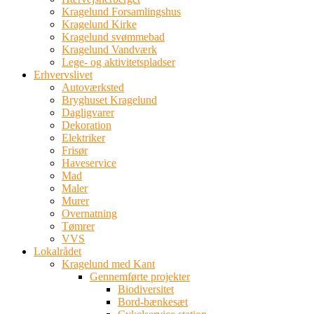
Kragelund Forsamlingshus
Kragelund Kirke
Kragelund svømmebad
Kragelund Vandværk
Lege- og aktivitetspladser
Erhvervslivet
Autoværksted
Bryghuset Kragelund
Dagligvarer
Dekoration
Elektriker
Frisør
Haveservice
Mad
Maler
Murer
Overnatning
Tømrer
VVS
Lokalrådet
Kragelund med Kant
Gennemførte projekter
Biodiversitet
Bord-bænkesæt