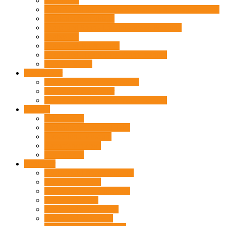
FK Fitness
Frederiksdal og Omegns Amatør- og foredragsforening
Højskoleeftermiddage
Kragelund Sogns Lokalhistoriske Forening
Krabasken
Kragelund Jagtforening
Kragelund Plejecenters Venneforening
Kun for Mænd
For seniorer
Kragelund Pensionistforening
Kragelund plejecenter
Kragelund Plejecenters Venneforening
Turisme
Ud i naturen
Christianshøj Put and Take
Klosterlund Museum
Hærvejsherberget
Overnatning
Faciliteter
Frederiksdal forsamlingshus
Hærvejsherberget
Kragelund Forsamlingshus
Kragelund Kirke
Kragelund svømmebad
Kragelund Vandværk