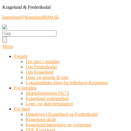
Kragelund & Frederiksdal
kragelund@kragelund8600.dk
Menu
Forside
Det sker i området
Om Frederiksdal
Om Kragelund
Huse og grunde til salg
Lokalpolitiske tiltag fra Silkeborg Kommune
For familien
Idrætsforeningen FK73
Kragelund svømmebad
Lege- og aktivitetspladser
For børn
Dagplejen i Kragelund og Frederiksdal
Kragelund skole
Kragelund børnehave og vuggestue
FDF Kragelund