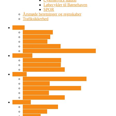
Cykelservice station
Løbecykler til Børnehaven
SPOR
Årsmøde beretninger og regnskaber
Trafiksikkerhed
Forside
Det sker i området
Om Frederiksdal
Om Kragelund
Huse og grunde til salg
Lokalpolitiske tiltag fra Silkeborg Kommune
For familien
Idrætsforeningen FK73
Kragelund svømmebad
Lege- og aktivitetspladser
For børn
Dagplejen i Kragelund og Frederiksdal
Kragelund skole
Kragelund børnehave og vuggestue
FDF Kragelund
Lege- og aktivitetspladser
For voksne
Bryghuset Kragelund
FK73’s venner